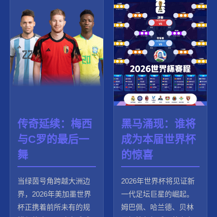
传奇延续：梅西
黑马涌现：谁将
与C罗的最后一
成为本届世界杯
舞
的惊喜
当绿茵号角跨越大洲边
2026年世界杯将见证新
界，2026年美加墨世界
一代足坛巨星的崛起。
杯正携着前所未有的规
姆巴佩、哈兰德、贝林