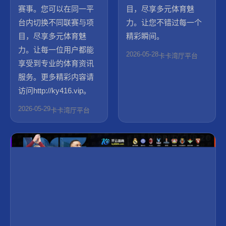
赛事。您可以在同一平
目，尽享多元体育魅
台内切换不同联赛与项
力。让您不错过每一个
目，尽享多元体育魅
精彩瞬间。
力。让每一位用户都能
2026-05-28
卡卡湾厅平台
享受到专业的体育资讯
服务。更多精彩内容请
访问http://ky416.vip。
2026-05-29
卡卡湾厅平台